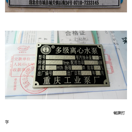
铭牌打
字